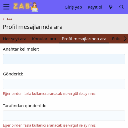
Giriş yap
Kayıt ol
Ara
Profil mesajlarında ara
Her şeyi ara
Konuları ara
Profil mesajlarında ara
Etiketler
Anahtar kelimeler
Gönderici
Eğer birden fazla kullanıcı aranacak ise virgül ile ayırınız.
Tarafından gönderildi
Eğer birden fazla kullanıcı aranacak ise virgül ile ayırınız.