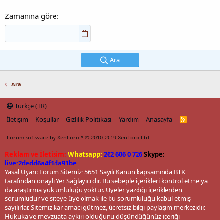
Zamanına göre
Ara
Ara
Türkçe (TR)
İletişim
Koşullar
Gizlilik Politikası
Yardım
Anasayfa
R
S
S
Forum software by XenForo™
© 2010-2019 XenForo Ltd.
Reklam ve İletişim:
Whatsapp:
262 606 0 726
Skype:
live:2dedd6a4f1da91be
Yasal Uyarı: Forum Sitemiz; 5651 Sayılı Kanun kapsamında BTK
tarafından onaylı Yer Sağlayıcı'dır. Bu sebeple içerikleri kontrol etme ya
da araştırma yükümlülüğü yoktur. Üyeler yazdığı içeriklerden
sorumludur ve siteye üye olmak ile bu sorumluluğu kabul etmiş
sayılırlar. Sitemiz kar amacı gütmez, ücretsiz bilgi paylaşım merkezidir.
Hukuka ve mevzuata aykırı olduğunu düşündüğünüz içeriği