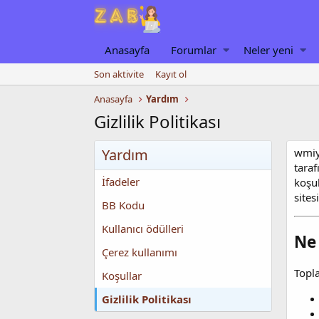
Anasayfa
Forumlar
Neler yeni
Son aktivite
Kayıt ol
Anasayfa
Yardım
Gizlilik Politikası
Yardım
wmiyi
tara
İfadeler
koşul
sites
BB Kodu
Kullanıcı ödülleri
Ne 
Çerez kullanımı
Topla
Koşullar
Gizlilik Politikası