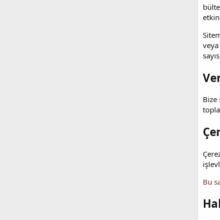
bülte
etkin
Sitem
veya 
sayıs
Ve
Bize 
topl
Çer
Çerez
işlev
Bu s
Ha