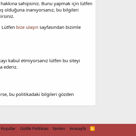
 hakkına sahipsiniz. Bunu yapmak için lütfen
lış olduğuna inanıyorsanız, bu bilgileri
irsiniz.
z. Lütfen
bize ulaşın
sayfasından bizimle
ikayı kabul etmiyorsanız lütfen bu siteyi
a ederiz.
rse, bu politikadaki bilgileri gözden
Koşullar
Gizlilik Politikası
Yardım
Anasayfa
R
S