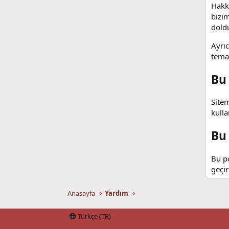
Hakkı
bizim
dold
Ayrıc
temas
Bu 
Sitem
kulla
Bu 
Bu po
geçir
Anasayfa
Yardım
Türkçe (TR)