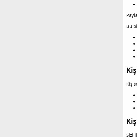
Payla
Bu bi
Kiş
Kişis
Kiş
Sizi 