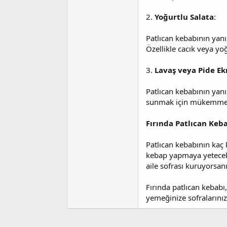
2.
Yoğurtlu Salata
:
Patlıcan kebabının yanı
Özellikle cacık veya yo
3.
Lavaş veya Pide E
Patlıcan kebabının yanın
sunmak için mükemmel b
Fırında Patlıcan Kebab
Patlıcan kebabının kaç k
kebap yapmaya yetecek ka
aile sofrası kuruyorsanı
Fırında patlıcan kebabı,
yemeğinize sofralarınızı