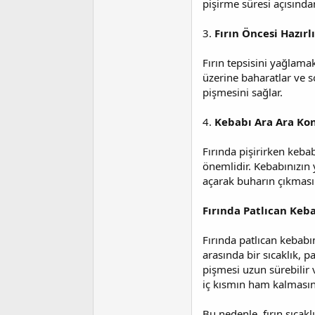
pişirme süresi açısında
3.
Fırın Öncesi Hazırl
Fırın tepsisini yağlama
üzerine baharatlar ve s
pişmesini sağlar.
4.
Kebabı Ara Ara Ko
Fırında pişirirken keb
önemlidir. Kebabınızın 
açarak buharın çıkmasın
Fırında Patlıcan Keba
Fırında patlıcan kebabı
arasında bir sıcaklık, p
pişmesi uzun sürebilir v
iç kısmın ham kalmasına
Bu nedenle, fırın sıcak