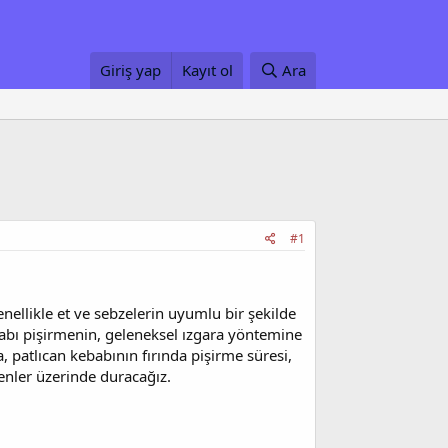
Giriş yap
Kayıt ol
Ara
#1
enellikle et ve sebzelerin uyumlu bir şekilde
babı pişirmenin, geleneksel ızgara yöntemine
a, patlıcan kebabının fırında pişirme süresi,
kenler üzerinde duracağız.