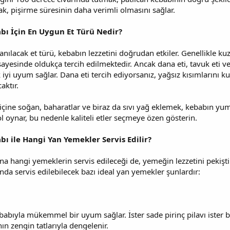
mak, pişirme süresinin daha verimli olmasını sağlar.
abı İçin En Uygun Et Türü Nedir?
nılacak et türü, kebabın lezzetini doğrudan etkiler. Genellikle kuzu
sayesinde oldukça tercih edilmektedir. Ancak dana eti, tavuk eti ve
k iyi uyum sağlar. Dana eti tercih ediyorsanız, yağsız kısımlarını 
aktır.
içine soğan, baharatlar ve biraz da sıvı yağ eklemek, kebabın yumu
ol oynar, bu nedenle kaliteli etler seçmeye özen gösterin.
bı ile Hangi Yan Yemekler Servis Edilir?
na hangi yemeklerin servis edileceği de, yemeğin lezzetini pekiştir
nda servis edilebilecek bazı ideal yan yemekler şunlardır:
ebabıyla mükemmel bir uyum sağlar. İster sade pirinç pilavı ister bu
nın zengin tatlarıyla dengelenir.