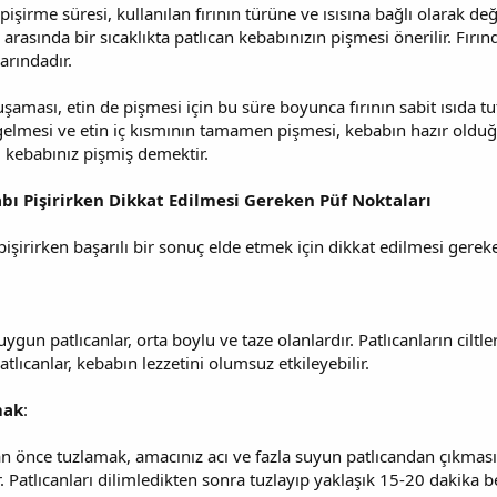
pişirme süresi, kullanılan fırının türüne ve ısısına bağlı olarak de
arasında bir sıcaklıkta patlıcan kebabınızın pişmesi önerilir. Fırı
arındadır.
uşaması, etin de pişmesi için bu süre boyunca fırının sabit ısıda t
elmesi ve etin iç kısmının tamamen pişmesi, kebabın hazır olduğu
 kebabınız pişmiş demektir.
abı Pişirirken Dikkat Edilmesi Gereken Püf Noktaları
 pişirirken başarılı bir sonuç elde etmek için dikkat edilmesi gere
uygun patlıcanlar, orta boylu ve taze olanlardır. Patlıcanların ciltl
lıcanlar, kebabın lezzetini olumsuz etkileyebilir.
mak
:
n önce tuzlamak, amacınız acı ve fazla suyun patlıcandan çıkmasın
 Patlıcanları dilimledikten sonra tuzlayıp yaklaşık 15-20 dakika