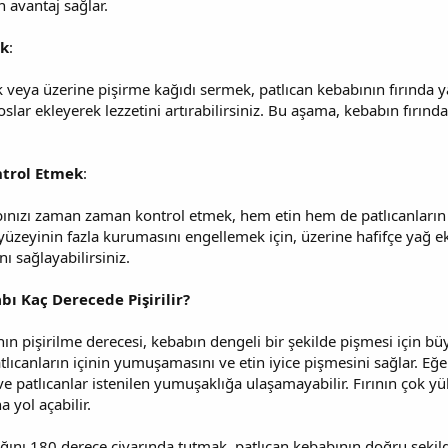
n avantaj sağlar.
ık
:
k veya üzerine pişirme kağıdı sermek, patlıcan kebabının fırında ya
oslar ekleyerek lezzetini artırabilirsiniz. Bu aşama, kebabın fırın
ntrol Etmek
:
abınızı zaman zaman kontrol etmek, hem etin hem de patlıcanların
yüzeyinin fazla kurumasını engellemek için, üzerine hafifçe yağ ekl
ı sağlayabilirsiniz.
bı Kaç Derecede Pişirilir?
nın pişirilme derecesi, kebabın dengeli bir şekilde pişmesi için b
atlıcanların içinin yumuşamasını ve etin iyice pişmesini sağlar. Eğe
e patlıcanlar istenilen yumuşaklığa ulaşamayabilir. Fırının çok yük
 yol açabilir.
lığını 180 derece civarında tutmak, patlıcan kebabının doğru şekil