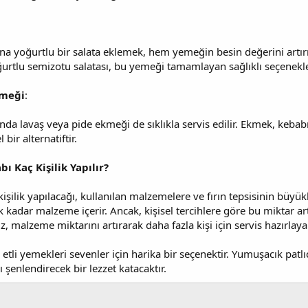
na yoğurtlu bir salata eklemek, hem yemeğin besin değerini artırı
ğurtlu semizotu salatası, bu yemeği tamamlayan sağlıklı seçenekle
kmeği
:
da lavaş veya pide ekmeği de sıklıkla servis edilir. Ekmek, kebabın
ir alternatiftir.
ı Kaç Kişilik Yapılır?
işilik yapılacağı, kullanılan malzemelere ve fırın tepsisinin büyükl
dar malzeme içerir. Ancak, kişisel tercihlere göre bu miktar artırı
z, malzeme miktarını artırarak daha fazla kişi için servis hazırlayab
 etli yemekleri sevenler için harika bir seçenektir. Yumuşacık patlı
 şenlendirecek bir lezzet katacaktır.