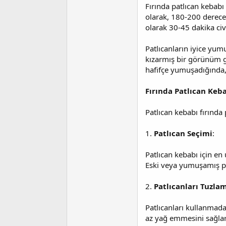
i
Fırında patlıcan kebabı 
olarak, 180-200 derece 
olarak 30-45 dakika civ
Patlıcanların iyice yum
kızarmış bir görünüm g
hafifçe yumuşadığında,
Fırında Patlıcan Keb
Patlıcan kebabı fırında
1.
Patlıcan Seçimi
:
Patlıcan kebabı için en 
Eski veya yumuşamış pat
2.
Patlıcanları Tuzla
Patlıcanları kullanmada
az yağ emmesini sağlar.