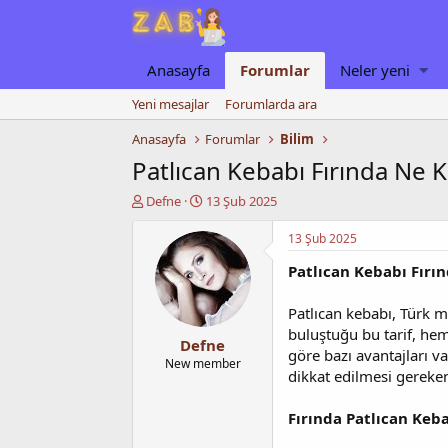
Anasayfa
Forumlar
Neler yeni
Yeni mesajlar
Forumlarda ara
Anasayfa
Forumlar
Bilim
Patlıcan Kebabı Fırında Ne 
K
B
Defne
13 Şub 2025
o
a
n
ş
13 Şub 2025
u
l
Patlıcan Kebabı Fırı
y
a
u
n
b
g
Patlıcan kebabı, Türk mu
a
ı
buluştuğu bu tarif, hem
Defne
ş
ç
göre bazı avantajları va
l
t
New member
dikkat edilmesi gereken
a
a
t
r
a
i
Fırında Patlıcan Keba
n
h