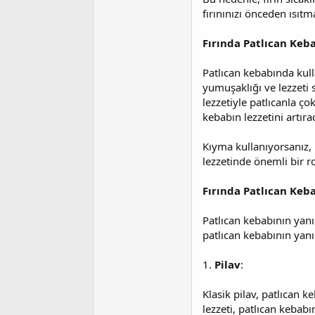
fırınınızı önceden ısıt
Fırında Patlıcan Keb
Patlıcan kebabında kulla
yumuşaklığı ve lezzeti 
lezzetiyle patlıcanla ço
kebabın lezzetini artırac
Kıyma kullanıyorsanız, 
lezzetinde önemli bir r
Fırında Patlıcan Keba
Patlıcan kebabının yanı
patlıcan kebabının yanı
1.
Pilav
:
Klasik pilav, patlıcan k
lezzeti, patlıcan kebabı