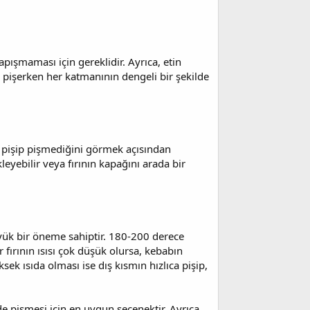
pışmaması için gereklidir. Ayrıca, etin
da pişerken her katmanının dengeli bir şekilde
 pişip pişmediğini görmek açısından
eyebilir veya fırının kapağını arada bir
üyük bir öneme sahiptir. 180-200 derece
r fırının ısısı çok düşük olursa, kebabın
sek ısıda olması ise dış kısmın hızlıca pişip,
de pişmesi için en uygun seçenektir. Ayrıca